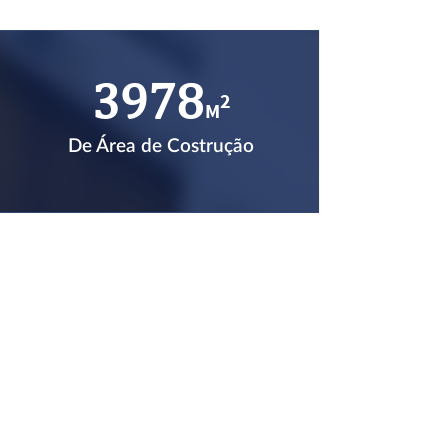
4487
2
M
De Área de Costrução
Fotos da Escola Municipal
São João Batista